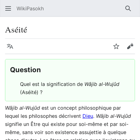
WikiPasokh
Rech
Aséité
Langue
Suivre
Voir
Question
Quel est la signification de
Wâjib al-Wujûd
(Aséité) ?
Wâjib al-Wujûd
est un concept philosophique par
lequel les philosophes décrivent
Dieu
.
Wâjib al-Wujûd
signifie un Être qui existe pour soi-même et par soi-
même, sans voir son existence assujettie à quelque