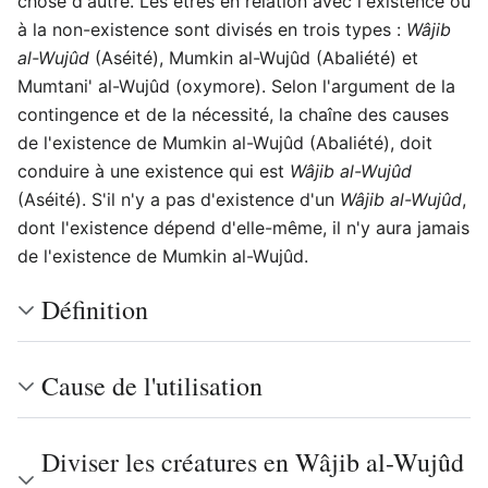
chose d'autre. Les êtres en relation avec l'existence ou
à la non-existence sont divisés en trois types :
Wâjib
al-Wujûd
(Aséité), Mumkin al-Wujûd (Abaliété) et
Mumtani' al-Wujûd (oxymore). Selon l'argument de la
contingence et de la nécessité, la chaîne des causes
de l'existence de Mumkin al-Wujûd (Abaliété), doit
conduire à une existence qui est
Wâjib al-Wujûd
(Aséité). S'il n'y a pas d'existence d'un
Wâjib al-Wujûd
,
dont l'existence dépend d'elle-même, il n'y aura jamais
de l'existence de Mumkin al-Wujûd.
Définition
Cause de l'utilisation
Diviser les créatures en Wâjib al-Wujûd